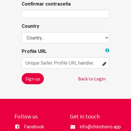
Confirmar contraseña
Country
Profile URL
Sign up
Back to Login
Follow us
Get in touch
Facebook
info@chinchorro.app